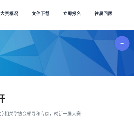
大赛概况
文件下载
立即报名
往届回顾
切
换
滑
动
区
域
开
医疗相关学协会领导和专家，就新一届大赛