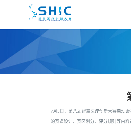
跳
至
内
容
月
日，第八届智慧医疗创新大赛启动会
7
5
的赛道设计、赛区划分、评分规则等内容