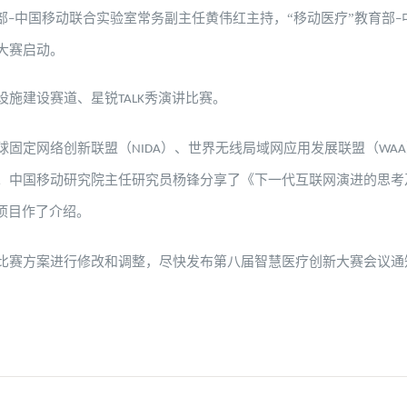
部
中国移动联合实验室常务副主任黄伟红主持，“移动医疗”教育部
–
–
大赛启动。
设施建设赛道、星锐
秀演讲比赛。
TALK
球固定网络创新联盟（
）、世界无线局域网应用发展联盟（
NIDA
WAA
。中国移动研究院主任研究员杨锋分享了《下一代互联网演进的思考
项目作了介绍。
比赛方案进行修改和调整，尽快发布第八届智慧医疗创新大赛会议通