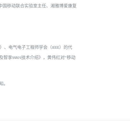
中国移动联合实验室主任、湘雅博爱康复
）、电气电子工程师学会（
）的代
IEEE
及智享
技术介绍》，黄伟红对“移动
WAN
知。