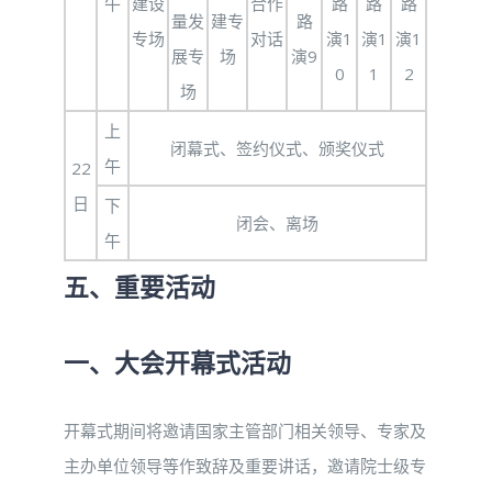
午
建设
合作
路
路
路
量发
建专
路
专场
对话
演1
演1
演1
展专
场
演9
0
1
2
场
上
闭幕式、签约仪式、颁奖仪式
午
22
日
下
闭会、离场
午
五、重要活动
一、大会开幕式活动
开幕式期间将邀请国家主管部门相关领导、专家及
主办单位领导等作致辞及重要讲话，邀请院士级专