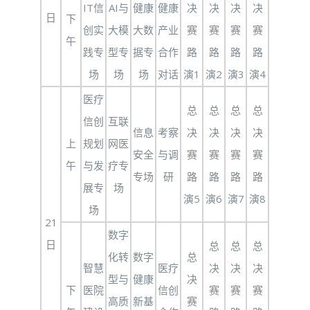
IT信
AI与
健康
健康
决
决
决
决
日
下
创实
大模
大数
产业
赛
赛
赛
赛
午
践专
型专
据专
合作
路
路
路
路
场
场
场
对话
演1
演2
演3
演4
医疗
总
总
总
总
信创
互联
信息
考察
决
决
决
决
上
规划
网医
安全
与调
赛
赛
赛
赛
午
与发
疗专
专场
研
路
路
路
路
展专
场
演5
演6
演7
演8
场
21
数字
日
总
总
总
化转
数字
总
智慧
医疗
决
决
决
型与
健康
决
下
医院
信创
赛
赛
赛
高质
新基
赛