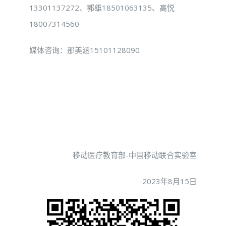
13301137272、郭雄18501063135、高悦
18007314560
媒体咨询：那美涵15101128090
移动医疗教育部-中国移动联合实验室
2023年8月15日