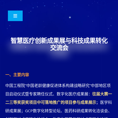
跳
至
切
内
换
容
活动介绍
导
航
智慧医疗创新成果展与科技成果转化
交流会
活动议程
参会指南
一、主要内容
参赛项目
中国工程院“中国老龄健康促进体系构建战略研究”中部地区项
目启动仪式暨专家聘任仪式、数字化医疗成果展：
往届大赛一
关于成果展
二三等奖获奖项目中可落地推广的项目参与成果展示
；医学科
研成果展；GCP数字化转型论坛、医药科研成果转化洽谈会、
联系方式