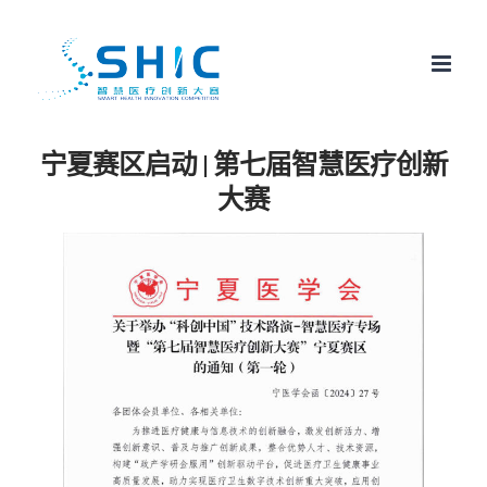
跳
至
内
容
宁夏赛区启动 | 第七届智慧医疗创新
大赛